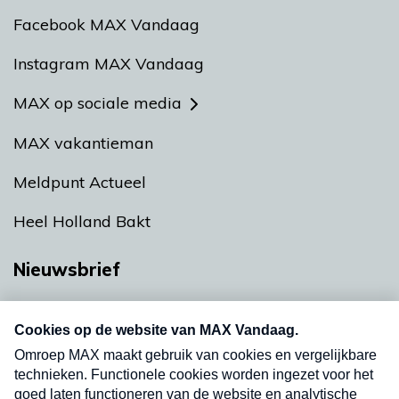
Facebook MAX Vandaag
Instagram MAX Vandaag
MAX op sociale media
MAX vakantieman
Meldpunt Actueel
Heel Holland Bakt
Nieuwsbrief
Neem hier een gratis abonnement op onze
nieuwsbrief. Elke vrijdag- en dinsdagochtend in
uw mailbox.
Verzend