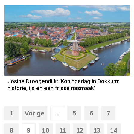
Column
Josine Droogendijk
Josine Droogendijk: ‘Koningsdag in Dokkum:
historie, ijs en een frisse nasmaak’
1
Vorige
...
5
6
7
8
9
10
11
12
13
14