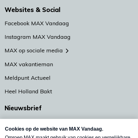
Websites & Social
Facebook MAX Vandaag
Instagram MAX Vandaag
MAX op sociale media
MAX vakantieman
Meldpunt Actueel
Heel Holland Bakt
Nieuwsbrief
Neem hier een gratis abonnement op onze
nieuwsbrief. Elke vrijdag- en dinsdagochtend in
uw mailbox.