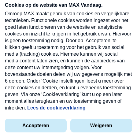
nieuwsbrief. Elke vrijdag- en dinsdagochtend in
uw mailbox.
Verzend
Nieuwsbrief
Neem hier een gratis abonnement op onze
nieuwsbrief. Elke vrijdag- en dinsdagochtend in uw
mailbox.
Contact
Algemene voorwaarden
Privacyverklaring
Cookieverklaring
Kwetsbaarheid melden
privacyverklaring
Copyright © 2026 MAX Vandaag -
Omroep MAX