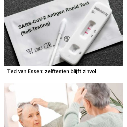
Column
Ted van Essen
Ted van Essen: zelftesten blijft zinvol