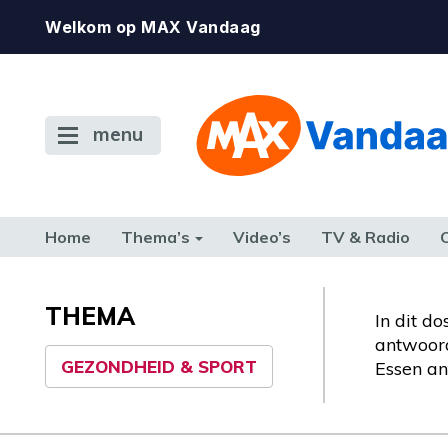
Welkom op MAX Vandaag
menu
Home
Thema’s
Video’s
TV & Radio
CONSUMENT
ETEN & DRINKEN
FAMILIE & RELATIE
GELD, W
TERUG NAAR TOEN
THEMA
In dit d
antwoord
GEZONDHEID & SPORT
Essen an