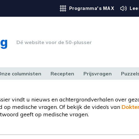
Programma's MAX
Lee
Dé website voor de 50-plusser
Onze columnisten
Recepten
Prijsvragen
Puzzel
ERK & RECHT
GEZONDHEID & SPORT
HUIS, TUIN & HOBBY
MEDIA & 
ossier vindt u nieuws en achtergrondverhalen over gez
 op medische vragen. Of bekijk de video’s van
Dokte
twoord geeft op medische vragen.