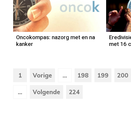
Oncokompas: nazorg met en na
Eredivis
kanker
met 16 c
1
Vorige
...
198
199
200
...
Volgende
224