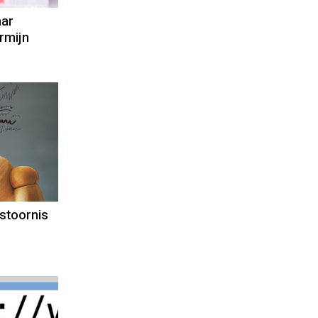
aar
rmijn
stoornis