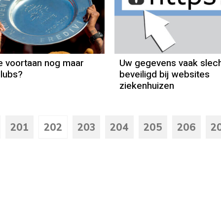
ie voortaan nog maar
Uw gegevens vaak slec
lubs?
beveiligd bij websites
ziekenhuizen
201
202
203
204
205
206
2