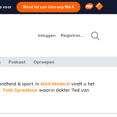
NPO Star
Omroep MAX
s voor
Word lid van Omroep MAX
Inloggen
Registreren
s
Podcast
Oproepen
CULTUUR
NATUUR & MILIEU
REIZEN & VERKEER
ondheid & sport. In
MAX Medisch
vindt u het
r Teds Spreekuur
waarin dokter Ted van