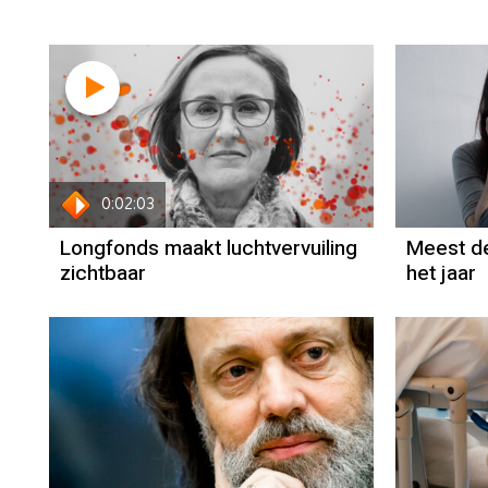
0:02:03
Longfonds maakt luchtvervuiling
Meest d
zichtbaar
het jaar