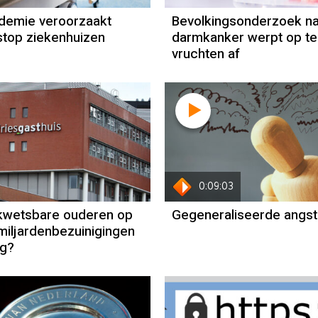
demie veroorzaakt
Bevolkingsonderzoek n
top ziekenhuizen
darmkanker werpt op te
vruchten af
0:09:03
kwetsbare ouderen op
Gegeneraliseerde angst
miljardenbezuinigingen
rg?