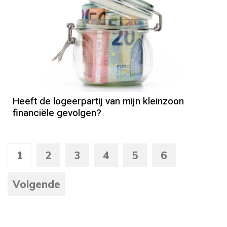
AOW
Heeft de logeerpartij van mijn kleinzoon
financiële gevolgen?
1
2
3
4
5
6
Volgende