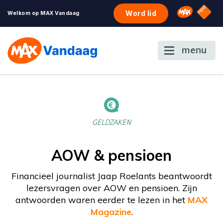
NPO S
Omroep 
Word lid
Welkom op MAX Vandaag
menu
GELDZAKEN
AOW & pensioen
Financieel journalist Jaap Roelants beantwoordt
lezersvragen over AOW en pensioen. Zijn
antwoorden waren eerder te lezen in het
MAX
Magazine
.