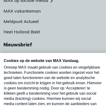
MAX op sociale media
MAX vakantieman
Meldpunt Actueel
Heel Holland Bakt
Nieuwsbrief
Neem hier een gratis abonnement op onze
nieuwsbrief. Elke vrijdag- en dinsdagochtend in
uw mailbox.
Verzend