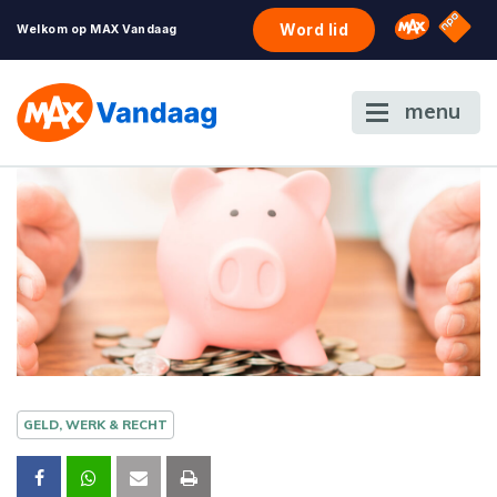
NPO S
Omroep 
Word lid
Welkom op MAX Vandaag
menu
GELD, WERK & RECHT