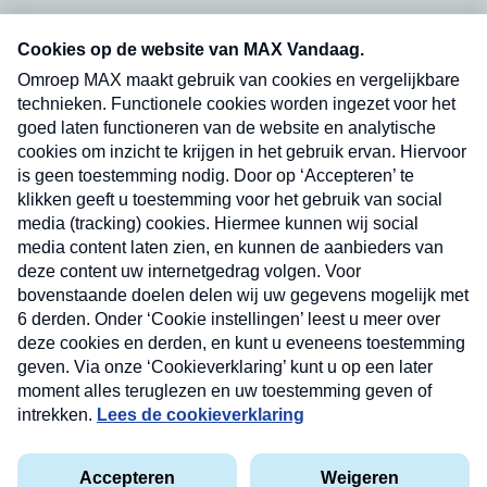
Neem hier een gratis abonnement op onze
nieuwsbrief. Elke vrijdag- en dinsdagochtend in
uw mailbox.
Verzend
Nieuwsbrief
Neem hier een gratis abonnement op onze
nieuwsbrief. Elke vrijdag- en dinsdagochtend in uw
mailbox.
Contact
Algemene voorwaarden
Privacyverklaring
Cookieverklaring