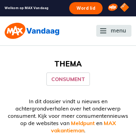
NPO S
Omroep 
Word lid
Welkom op MAX Vandaag
menu
THEMA
CONSUMENT
In dit dossier vindt u nieuws en
achtergrondverhalen over het onderwerp
consument. Kijk voor meer consumentennieuws
op de websites van
Meldpunt
en
MAX
vakantieman
.