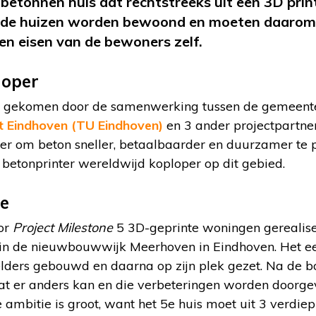
etonnen huis dat rechtstreeks uit een 3D print
t de huizen worden bewoond en moeten daarom
en eisen van de bewoners zelf.
loper
and gekomen door de samenwerking tussen de gemeent
it Eindhoven (TU Eindhoven)
en 3 ander projectpartner
nier om beton sneller, betaalbaarder en duurzamer te
 betonprinter wereldwijd koploper op dit gebied.
ne
oor
Project Milestone
5 3D-geprinte woningen gerealis
 in de nieuwbouwwijk Meerhoven in Eindhoven. Het eer
 elders gebouwd en daarna op zijn plek gezet. Na de 
t er anders kan en die verbeteringen worden doorge
 ambitie is groot, want het 5e huis moet uit 3 verdie