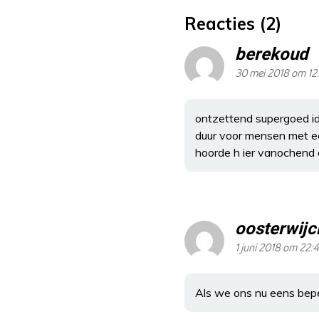
Reacties (2)
berekoud
30 mei 2018 om 12:
ontzettend supergoed id
duur voor mensen met 
hoorde h ier vanochend 
oosterwijc
1 juni 2018 om 22:
Als we ons nu eens bepe