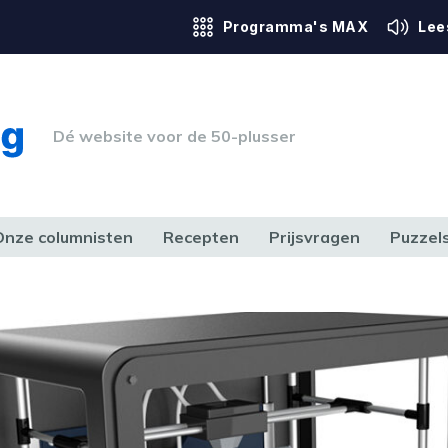
Programma's MAX
Lee
Dé website voor de 50-plusser
Onze columnisten
Recepten
Prijsvragen
Puzzel
ERK & RECHT
GEZONDHEID & SPORT
HUIS, TUIN & HOBBY
MEDIA & 