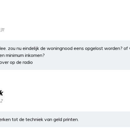
31
ee. zou nu eindelijk de woningnood eens opgelost worden? of
een minimum inkomen?
over op de radio
k
42
rken tot de techniek van geld printen.