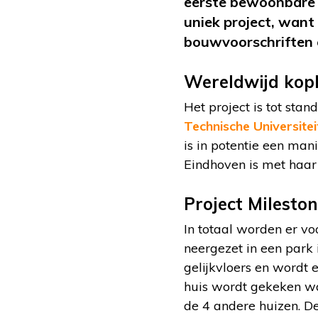
eerste bewoonbare b
uniek project, wan
bouwvoorschriften 
Wereldwijd kop
Het project is tot st
Technische Universite
is in potentie een ma
Eindhoven is met haar
Project Milesto
In totaal worden er v
neergezet in een park
gelijkvloers en wordt
huis wordt gekeken wa
de 4 andere huizen. De