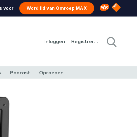
NPO Star
Omroep MAX
s voor
Word lid van Omroep MAX
Inloggen
Registreren
s
Podcast
Oproepen
CULTUUR
NATUUR & MILIEU
REIZEN & VERKEER