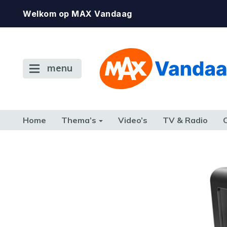
Welkom op MAX Vandaag
menu
Home
Thema’s
Video’s
TV & Radio
CONSUMENT
ETEN & DRINKEN
FAMILIE & RELATIE
GELD, W
TERUG NAAR TOEN