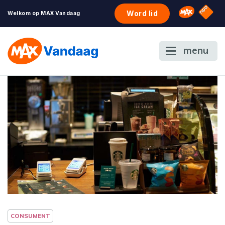
NPO S
Omroep 
Word lid
Welkom op MAX Vandaag
menu
CONSUMENT