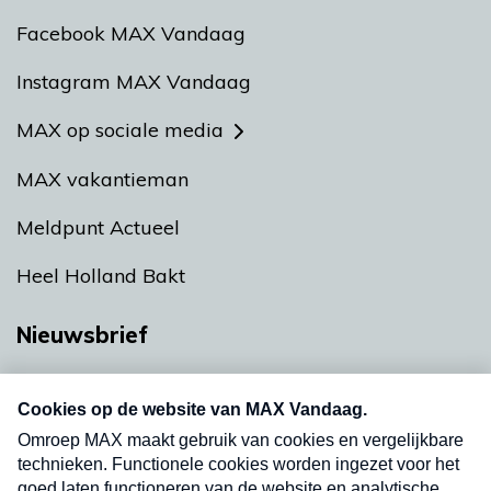
Facebook MAX Vandaag
Instagram MAX Vandaag
MAX op sociale media
MAX vakantieman
Meldpunt Actueel
Heel Holland Bakt
Nieuwsbrief
Neem hier een gratis abonnement op onze
nieuwsbrief. Elke vrijdag- en dinsdagochtend in
uw mailbox.
Verzend