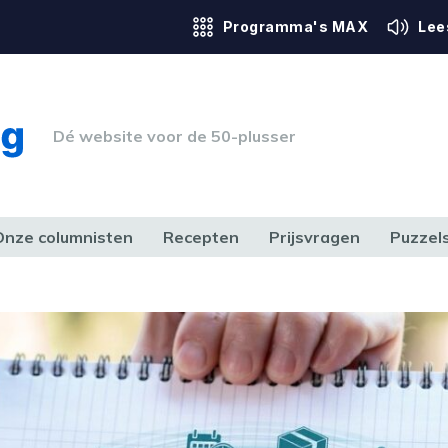
Programma's MAX
Lee
Dé website voor de 50-plusser
Onze columnisten
Recepten
Prijsvragen
Puzzel
ERK & RECHT
GEZONDHEID & SPORT
HUIS, TUIN & HOBBY
MEDIA & 