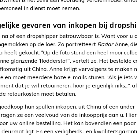
 personeel in dienst moet nemen.
elijke gevaren van inkopen bij dropsh
na of een dropshipper betrouwbaar is. Want voor u 
ongemakken op de loer. Zo portretteert
Radar
Anne, die
heeft gekocht. “Op de foto stond een heel mooi colber
ne glanzende ‘flodderstof’”, vertelt ze. Het bestelde c
, afkomstig uit China. Anne krijgt vervolgens te maken
e en moet meerdere boze e-mails sturen. “Als je iets w
oment dat je wil retourneren, hoor je eigenlijk niks…”,
f de retourkosten moet betalen.
oedkoop hun spullen inkopen, uit China of een ander 
ragen ze een veelvoud van de inkoopprijs aan u. Hier
oor uw online bestelling. Het kan bovendien een paa
 deurmat ligt. En een veiligheids- en kwaliteitsgaranti