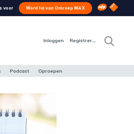
NPO Star
Omroep MAX
s voor
Word lid van Omroep MAX
Inloggen
Registreren
s
Podcast
Oproepen
CULTUUR
NATUUR & MILIEU
REIZEN & VERKEER