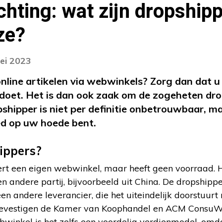
ichting: wat zijn dropship
ze?
ei 2023
nline artikelen via webwinkels? Zorg dan dat u d
doet. Het is dan ook zaak om de zogeheten dro
shipper is niet per definitie onbetrouwbaar, ma
ed op uw hoede bent.
ippers?
t een eigen webwinkel, maar heeft geen voorraad. Hij
n andere partij, bijvoorbeeld uit China. De dropshipper
en andere leverancier, die het uiteindelijk doorstuur
 bevestigen de Kamer van Koophandel en ACM ConsuWi
winkel is het zelfs een voordelig verdienmodel, omd