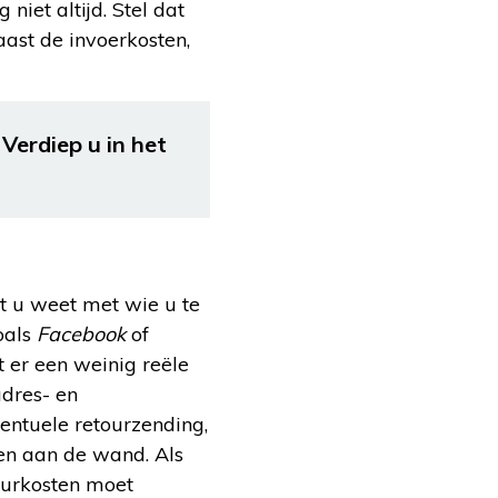
niet altijd. Stel dat
aast de invoerkosten,
Verdiep u in het
t u weet met wie u te
oals
Facebook
of
 er een weinig reële
adres- en
entuele retourzending,
ken aan de wand. Als
ourkosten moet