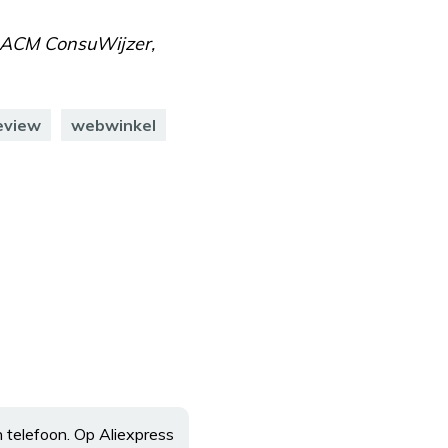
 ACM ConsuWijzer,
eview
webwinkel
n telefoon. Op Aliexpress