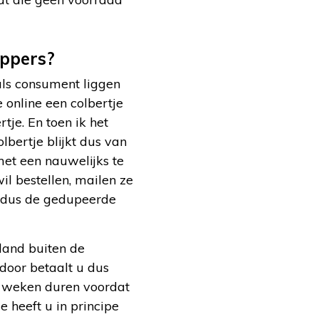
ippers?
als consument liggen
 online een colbertje
tje. En toen ik het
olbertje blijkt dus van
 met een nauwelijks te
il bestellen, mailen ze
 aldus de gedupeerde
land buiten de
door betaalt u dus
r weken duren voordat
e heeft u in principe