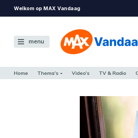
Welkom op MAX Vandaag
menu
Home
Thema’s
Video’s
TV & Radio
CONSUMENT
ETEN & DRINKEN
FAMILIE & RELATIE
GELD, W
TERUG NAAR TOEN