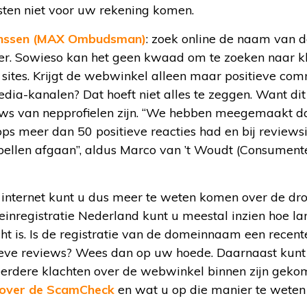
sten niet voor uw rekening komen.
Janssen (MAX Ombudsman)
: zoek online de naam van 
hter. Sowieso kan het geen kwaad om te zoeken naar k
 sites. Krijgt de webwinkel alleen maar positieve co
edia-kanalen? Dat hoeft niet alles te zeggen. Want d
ws van nepprofielen zijn. “We hebben meegemaakt da
ps meer dan 50 positieve reacties had en bij reviewsite
ellen afgaan”, aldus Marco van ’t Woudt (Consument
internet kunt u dus meer te weten komen over de dro
einregistratie Nederland kunt u meestal inzien hoe l
ht is. Is de registratie van de domeinnaam een recen
itieve reviews? Wees dan op uw hoede. Daarnaast kun
meerdere klachten over de webwinkel binnen zijn gek
 over de ScamCheck
en wat u op die manier te weten