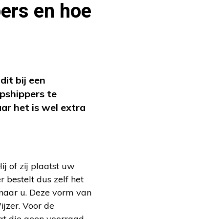
pers en hoe
it bij een
pshippers te
ar het is wel extra
 of zij plaatst uw
 bestelt dus zelf het
t naar u. Deze vorm van
jzer. Voor de
at die geen voorraad