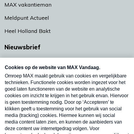
MAX vakantieman
Meldpunt Actueel
Heel Holland Bakt
Nieuwsbrief
Neem hier een gratis abonnement op onze
nieuwsbrief. Elke vrijdag- en dinsdagochtend in
uw mailbox.
Verzend