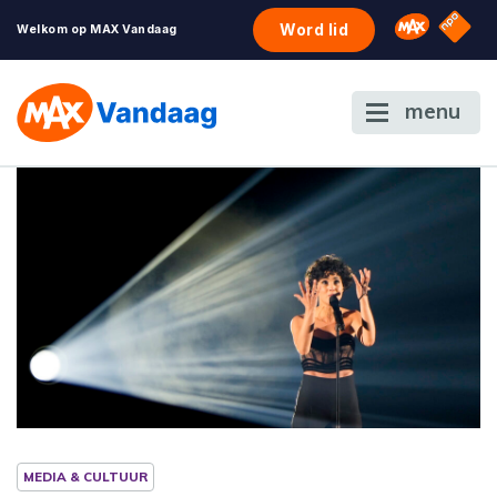
NPO S
Omroep 
Word lid
Welkom op MAX Vandaag
menu
MEDIA & CULTUUR