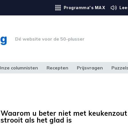
Programma's MAX
Lee
Dé website voor de 50-plusser
Onze columnisten
Recepten
Prijsvragen
Puzzel
ERK & RECHT
GEZONDHEID & SPORT
HUIS, TUIN & HOBBY
MEDIA & 
Waarom u beter niet met keukenzout
strooit als het glad is