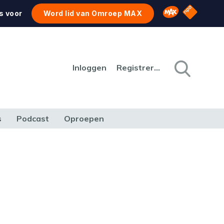
NPO Star
Omroep MAX
s voor
Word lid van Omroep MAX
Inloggen
Registreren
s
Podcast
Oproepen
CULTUUR
NATUUR & MILIEU
REIZEN & VERKEER