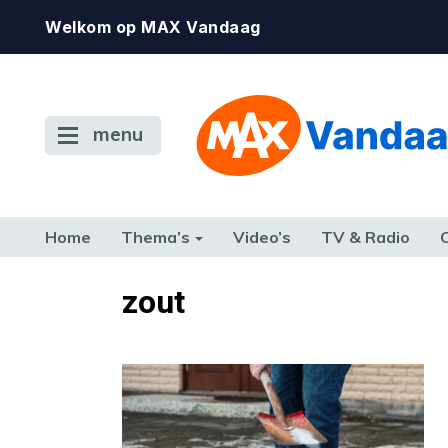
Welkom op MAX Vandaag
menu
Home
Thema’s
Video’s
TV & Radio
CONSUMENT
ETEN & DRINKEN
FAMILIE & RELATIE
GELD, W
zout
TERUG NAAR TOEN