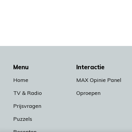
Menu
Interactie
Home
MAX Opinie Panel
TV & Radio
Oproepen
Prijsvragen
Puzzels
Recepten