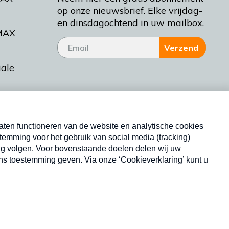
op onze nieuwsbrief. Elke vrijdag-
en dinsdagochtend in uw mailbox.
MAX
Verzend
iale
tieman
ctueel
Nieuwsbrief
d Bakt
Neem hier een gratis abonnement op onze
nieuwsbrief. Elke vrijdag- en dinsdagochtend in uw
mailbox.
Copyright © 2026 MAX Vandaag -
Omroep MAX
privacyverklaring