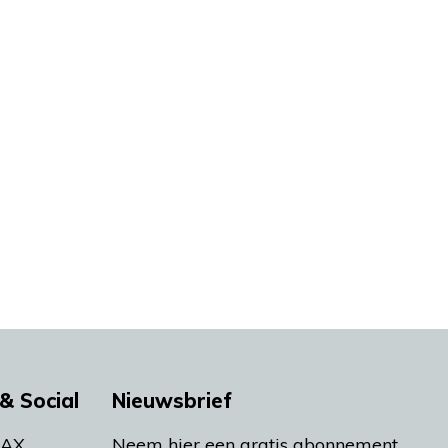
& Social
Nieuwsbrief
MAX
Neem hier een gratis abonnement