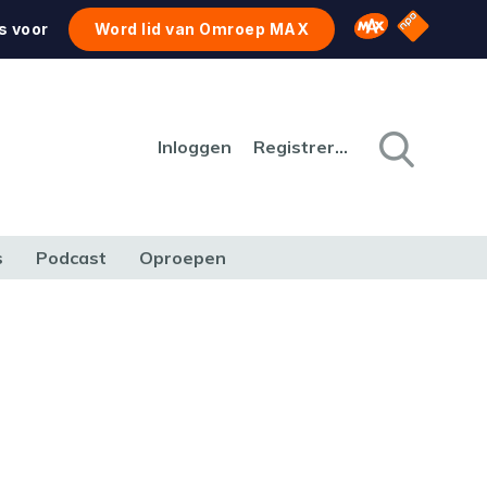
NPO Star
Omroep MAX
s voor
Word lid van Omroep MAX
Inloggen
Registreren
s
Podcast
Oproepen
CULTUUR
NATUUR & MILIEU
REIZEN & VERKEER