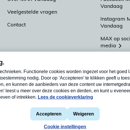
Vandaag
Veelgestelde vragen
Instagram 
Contact
Vandaag
MAX op soc
media
MAX vakan
Meldpunt A
Heel Hollan
aarden
Privacyverklaring
Cookieverklaring