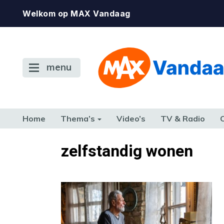
Welkom op MAX Vandaag
menu
Home
Thema’s
Video’s
TV & Radio
CONSUMENT
ETEN & DRINKEN
FAMILIE & RELATIE
GELD, W
zelfstandig wonen
TERUG NAAR TOEN