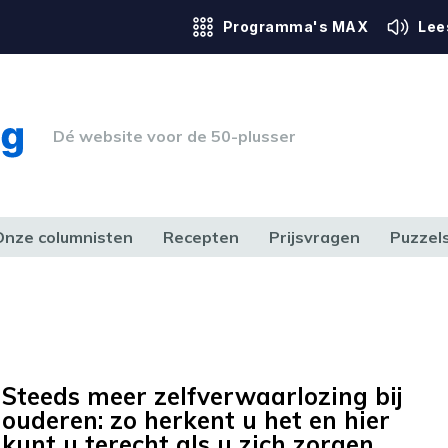
Programma's MAX
Lee
Dé website voor de 50-plusser
Onze columnisten
Recepten
Prijsvragen
Puzzel
ERK & RECHT
GEZONDHEID & SPORT
HUIS, TUIN & HOBBY
MEDIA & 
Steeds meer zelfverwaarlozing bij
ouderen: zo herkent u het en hier
kunt u terecht als u zich zorgen