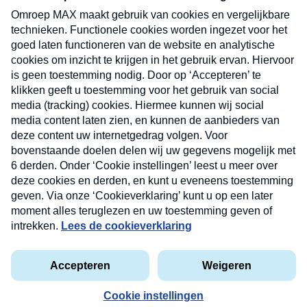
uw mailbox.
Verzend
Nieuwsbrief
Neem hier een gratis abonnement op onze
nieuwsbrief. Elke vrijdag- en dinsdagochtend in uw
mailbox.
Contact
Algemene voorwaarden
Privacyverklaring
Cookieverklaring
Kwetsbaarheid melden
privacyverklaring
Copyright © 2026 MAX Vandaag -
Omroep MAX