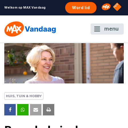
NPO S
Omroep 
Word lid
Welkom op MAX Vandaag
menu
HUIS, TUIN & HOBBY