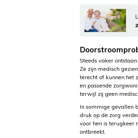
L
Doorstroomprob
Steeds vaker ontstaan
Ze zijn medisch gezie
terecht of kunnen het 
en passende zorgwonin
terwijl zij geen medi
In sommige gevallen b
druk op de zorg verder
voor hen is terugkeer 
ontbreekt.