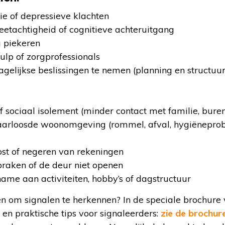
e of depressieve klachten
etachtigheid of cognitieve achteruitgang
g piekeren
lp of zorgprofessionals
lijkse beslissingen te nemen (planning en structuur
 sociaal isolement (minder contact met familie, bure
aarloosde woonomgeving (rommel, afval, hygiëneprob
st of negeren van rekeningen
raken of de deur niet openen
me aan activiteiten, hobby’s of dagstructuur
n om signalen te herkennen? In de speciale brochure 
 en praktische tips voor signaleerders:
zie de brochur