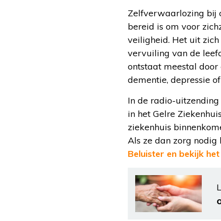
Zelfverwaarlozing bij 
bereid is om voor zich
veiligheid. Het uit zi
vervuiling van de lee
ontstaat meestal doo
dementie, depressie o
In de radio-uitzendin
in het Gelre Ziekenhui
ziekenhuis binnenkome
Als ze dan zorg nodig 
Beluister en bekijk he
L