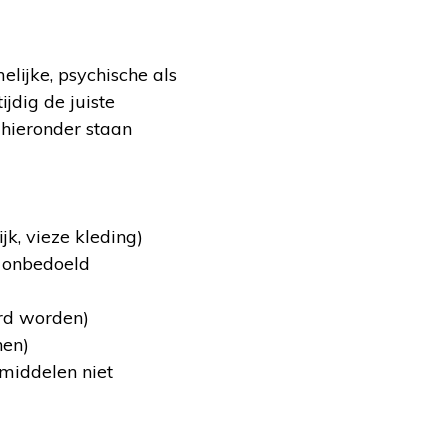
elijke, psychische als
jdig de juiste
 hieronder staan
jk, vieze kleding)
, onbedoeld
erd worden)
nen)
pmiddelen niet