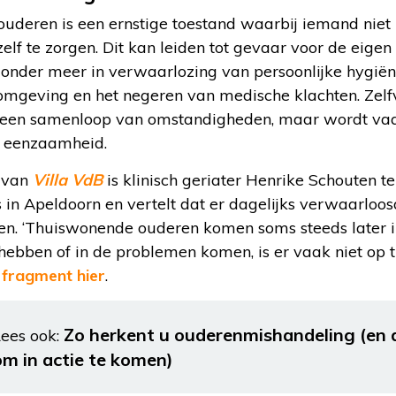
ouderen is een ernstige toestand waarbij iemand niet l
zelf te zorgen. Dit kan leiden tot gevaar voor de eige
ch onder meer in verwaarlozing van persoonlijke hygië
fomgeving en het negeren van medische klachten. Zel
r een samenloop van omstandigheden, maar wordt va
f eenzaamheid.
g van
Villa VdB
is klinisch geriater Henrike Schouten t
s in Apeldoorn en vertelt dat er dagelijks verwaarloo
n. ‘Thuiswonende ouderen komen soms steeds later in 
hebben of in de problemen komen, is er vaak niet op ti
t fragment hier
.
Zo herkent u ouderenmishandeling (en d
ees ook:
om in actie te komen)