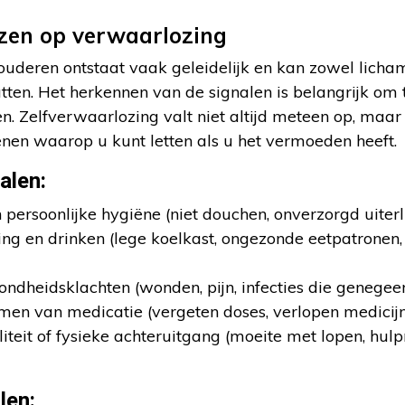
jzen op verwaarlozing
ouderen ontstaat vaak geleidelijk en kan zowel licham
ten. Het herkennen van de signalen is belangrijk om ti
n. Zelfverwaarlozing valt niet altijd meteen op, maar
en waarop u kunt letten als u het vermoeden heeft.
alen:
ersoonlijke hygiëne (niet douchen, onverzorgd uiterli
g en drinken (lege koelkast, ongezonde eetpatronen
dheidsklachten (wonden, pijn, infecties die genege
nemen van medicatie (vergeten doses, verlopen medicij
teit of fysieke achteruitgang (moeite met lopen, hul
len: