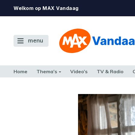
Welkom op MAX Vandaag
menu
Home
Thema’s
Video’s
TV & Radio
CONSUMENT
ETEN & DRINKEN
FAMILIE & RELATIE
GELD, W
TERUG NAAR TOEN