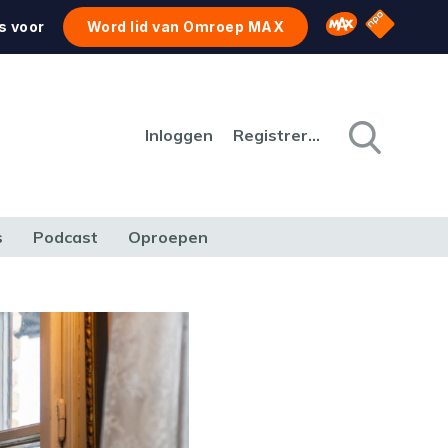
NPO Star
Omroep MAX
s voor
Word lid van Omroep MAX
Inloggen
Registreren
s
Podcast
Oproepen
CULTUUR
NATUUR & MILIEU
REIZEN & VERKEER