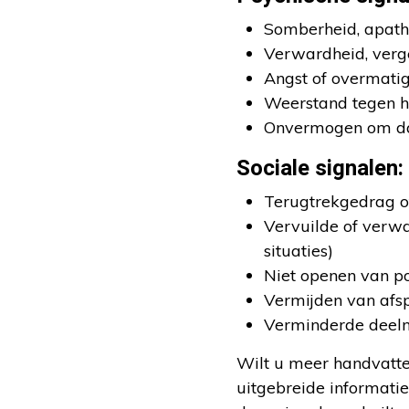
Somberheid, apathi
Verwardheid, verge
Angst of overmati
Weerstand tegen hu
Onvermogen om dage
Sociale signalen:
Terugtrekgedrag of
Vervuilde of verw
situaties)
Niet openen van po
Vermijden van afsp
Verminderde deelna
Wilt u meer handvatte
uitgebreide informatie