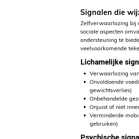
Signalen die wi
Zelfverwaarlozing bij 
sociale aspecten omvat
ondersteuning te biede
veelvoorkomende teken
Lichamelijke sign
Verwaarlozing van p
Onvoldoende voedin
gewichtsverlies)
Onbehandelde gezon
Onjuist of niet in
Verminderde mobili
gebruiken)
Psychische signa