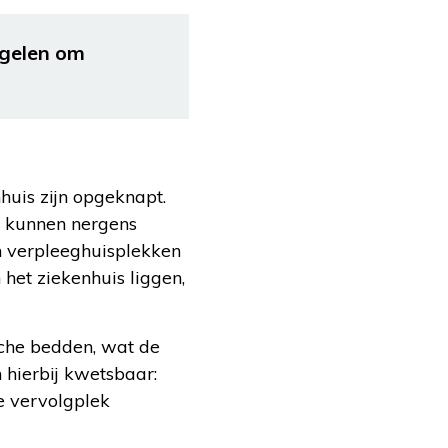
egelen om
huis zijn opgeknapt.
r kunnen nergens
an verpleeghuisplekken
het ziekenhuis liggen,
sche bedden, wat de
 hierbij kwetsbaar:
de vervolgplek