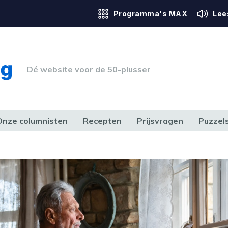
Programma's MAX
Lee
Dé website voor de 50-plusser
Onze columnisten
Recepten
Prijsvragen
Puzzel
ERK & RECHT
GEZONDHEID & SPORT
HUIS, TUIN & HOBBY
MEDIA & 