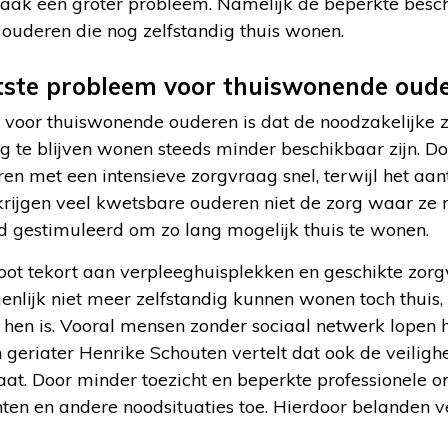
 vaak een groter probleem. Namelijk de beperkte besc
 ouderen die nog zelfstandig thuis wonen.
tste probleem voor thuiswonende oud
 voor thuiswonende ouderen is dat de noodzakelijke 
ig te blijven wonen steeds minder beschikbaar zijn. Do
ren met een intensieve zorgvraag snel, terwijl het aan
 krijgen veel kwetsbare ouderen niet de zorg waar ze 
d gestimuleerd om zo lang mogelijk thuis te wonen.
root tekort aan verpleeghuisplekken en geschikte zor
genlijk niet meer zelfstandig kunnen wonen toch thui
hen is. Vooral mensen zonder sociaal netwerk lopen h
sch geriater Henrike Schouten vertelt dat ook de veili
aat. Door minder toezicht en beperkte professionele 
enten en andere noodsituaties toe. Hierdoor belanden v