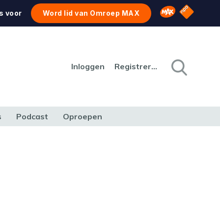
NPO Star
Omroep MAX
s voor
Word lid van Omroep MAX
Inloggen
Registreren
s
Podcast
Oproepen
CULTUUR
NATUUR & MILIEU
REIZEN & VERKEER