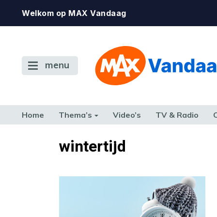
Welkom op MAX Vandaag
menu
Home
Thema’s
Video’s
TV & Radio
CONSUMENT
ETEN & DRINKEN
FAMILIE & RELATIE
GELD, W
wintertijd
TERUG NAAR TOEN