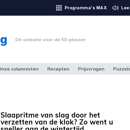
Programma's MAX
Lee
Dé website voor de 50-plusser
Onze columnisten
Recepten
Prijsvragen
Puzzel
ERK & RECHT
GEZONDHEID & SPORT
HUIS, TUIN & HOBBY
MEDIA & 
Slaapritme van slag door het
verzetten van de klok? Zo went u
sneller aan de wintertijd