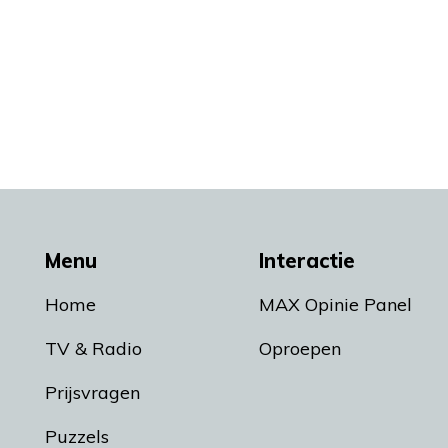
Menu
Interactie
Home
MAX Opinie Panel
TV & Radio
Oproepen
Prijsvragen
Puzzels