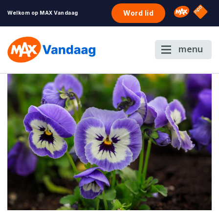
NPO S
Omroep 
Word lid
Welkom op MAX Vandaag
menu