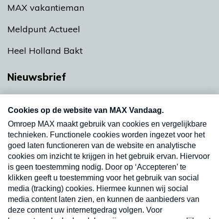
MAX vakantieman
Meldpunt Actueel
Heel Holland Bakt
Nieuwsbrief
Neem hier een gratis abonnement op onze
nieuwsbrief. Elke vrijdag- en dinsdagochtend in
uw mailbox.
Verzend