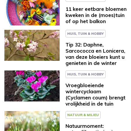
11 keer eetbare bloemen
kweken in de (moes)tuin
of op het balkon
HUIS, TUIN & HOBBY
Tip 32: Daphne,
Sarcococca en Lonicera,
van deze bloeiers kunt u
genieten in de winter
HUIS, TUIN & HOBBY
Vroegbloeiende
wintercyclaam
(Cyclamen coum) brengt
vrolijkheid in de tuin
NATUUR & MILIEU
Natuurmoment: