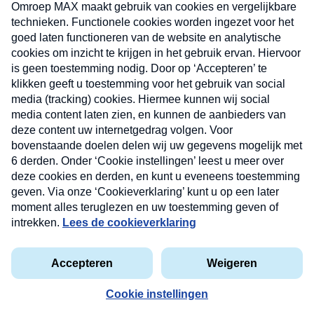
uw mailbox.
Verzend
Nieuwsbrief
Neem hier een gratis abonnement op onze
nieuwsbrief. Elke vrijdag- en dinsdagochtend in uw
mailbox.
Contact
Algemene voorwaarden
Privacyverklaring
Cookieverklaring
Kwetsbaarheid melden
privacyverklaring
Copyright © 2026 MAX Vandaag -
Omroep MAX