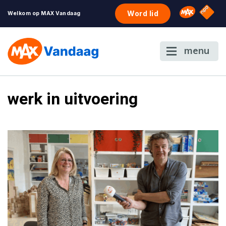
NPO S
Omroep 
Word lid
Welkom op MAX Vandaag
menu
werk in uitvoering