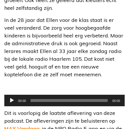
groeien. Ook heeft ze geleerd dat kleuters echt
heel zelfstandig zijn.
In de 28 jaar dat Ellen voor de klas staat is er
veel veranderd. De zorg voor hoogbegaafde
kinderen is bijvoorbeeld heel erg verbeterd. Maar
de administratieve druk is ook gegroeid. Naast
lerares maakt Ellen al 33 jaar elke zondag radio
bij de lokale radio Haarlem 105. Dat kost niet
veel geld, hooguit af en toe een nieuwe
koptelefoon die ze zelf moet meenemen.
Audiospeler
00:00
00:00
Dit is voorlopig de laatste aflevering van deze
podcast. De afleveringen zijn te beluisteren op
MAX Vandaag
, in de NPO Radio 5-app en via de