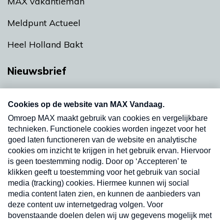
MAX vakantieman
Meldpunt Actueel
Heel Holland Bakt
Nieuwsbrief
Neem hier een gratis abonnement op onze
nieuwsbrief. Elke vrijdag- en dinsdagochtend in
uw mailbox.
Verzend