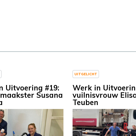
UITGELICHT
n Uitvoering #19:
Werk in Uitvoerin
nmaakster Susana
vuilnisvrouw Elis
a
Teuben