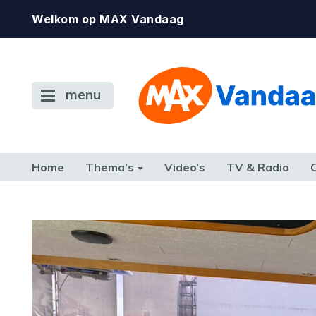
Welkom op MAX Vandaag
menu
Home
Thema’s
Video’s
TV & Radio
CONSUMENT
ETEN & DRINKEN
FAMILIE & RELATIE
GELD, W
TERUG NAAR TOEN