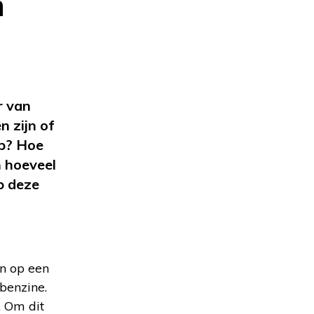
n
r van
 zijn of
op? Hoe
n hoeveel
p deze
n op een
 benzine.
. Om dit