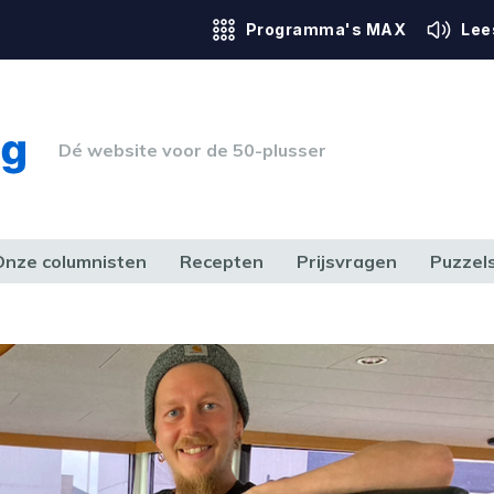
Programma's MAX
Lee
Dé website voor de 50-plusser
Onze columnisten
Recepten
Prijsvragen
Puzzel
ERK & RECHT
GEZONDHEID & SPORT
HUIS, TUIN & HOBBY
MEDIA & 