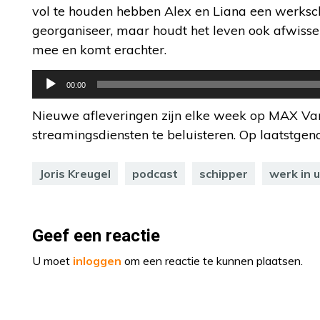
vol te houden hebben Alex en Liana een werksc
georganiseer, maar houdt het leven ook afwissel
mee en komt erachter.
Audiospeler
00:00
Nieuwe afleveringen zijn elke week op MAX Va
streamingsdiensten te beluisteren. Op laatstge
Joris Kreugel
podcast
schipper
werk in u
Geef een reactie
U moet
inloggen
om een reactie te kunnen plaatsen.