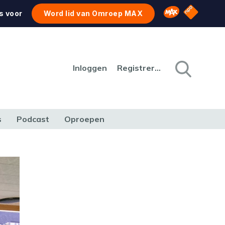
NPO Star
Omroep MAX
s voor
Word lid van Omroep MAX
Inloggen
Registreren
s
Podcast
Oproepen
CULTUUR
NATUUR & MILIEU
REIZEN & VERKEER