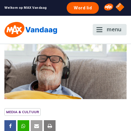
NPO S
Omroep 
Word lid
Welkom op MAX Vandaag
menu
MEDIA & CULTUUR