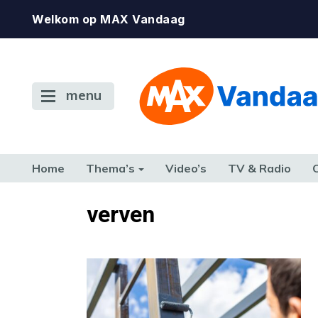
Welkom op MAX Vandaag
menu
Home
Thema’s
Video’s
TV & Radio
CONSUMENT
ETEN & DRINKEN
FAMILIE & RELATIE
GELD, W
verven
TERUG NAAR TOEN