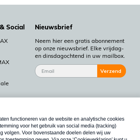
& Social
Nieuwsbrief
MAX
Neem hier een gratis abonnement
op onze nieuwsbrief. Elke vrijdag-
en dinsdagochtend in uw mailbox.
MAX
Verzend
iale
tieman
ctueel
Nieuwsbrief
d Bakt
Neem hier een gratis abonnement op onze