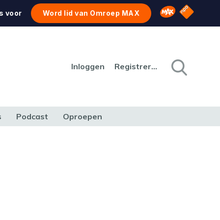
NPO Star
Omroep MAX
s voor
Word lid van Omroep MAX
Inloggen
Registreren
s
Podcast
Oproepen
CULTUUR
NATUUR & MILIEU
REIZEN & VERKEER