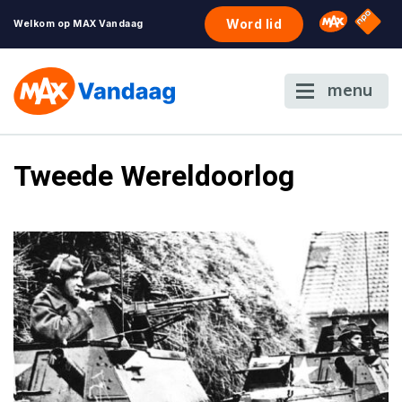
NPO S
Omroep 
Word lid
Welkom op MAX Vandaag
menu
Tweede Wereldoorlog