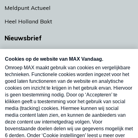
Meldpunt Actueel
Heel Holland Bakt
Nieuwsbrief
Neem hier een gratis abonnement op onze
nieuwsbrief. Elke vrijdag- en dinsdagochtend in
uw mailbox.
Verzend