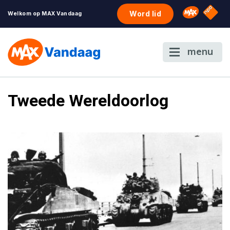
NPO S
Omroep 
Word lid
Welkom op MAX Vandaag
menu
Tweede Wereldoorlog