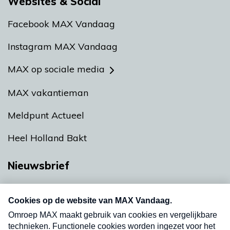
Websites & Social
Facebook MAX Vandaag
Instagram MAX Vandaag
MAX op sociale media
MAX vakantieman
Meldpunt Actueel
Heel Holland Bakt
Nieuwsbrief
Neem hier een gratis abonnement op onze
nieuwsbrief. Elke vrijdag- en dinsdagochtend in
uw mailbox.