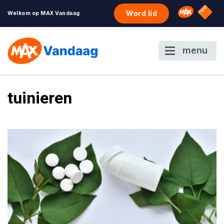
NPO S
Omroep 
Word lid
Welkom op MAX Vandaag
menu
tuinieren