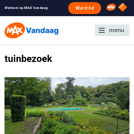
NPO S
Omroep 
Word lid
Welkom op MAX Vandaag
menu
tuinbezoek