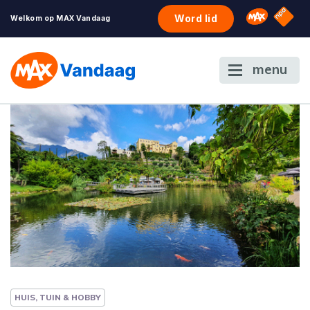
NPO S
Omroep 
Word lid
Welkom op MAX Vandaag
menu
HUIS, TUIN & HOBBY