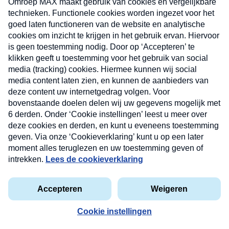
Lees ook
Meer
HUIS, TUIN & HOBBY
Nieuwsbrief
Tuinbezoek aan
Neem hier een gratis abonnement op onze
botanische tuin Villa
nieuwsbrief. Elke vrijdag- en dinsdagochtend in uw
Carlotta bij het
Comomeer in Italië
mailbox.
HUIS, TUIN & HOBBY
privacyverklaring
Tuinbezoek aan de
botanische tuin bij
Kandy, Sri Lanka