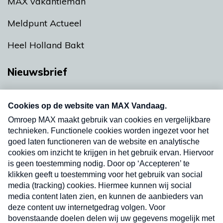
MAX vakantieman
Meldpunt Actueel
Heel Holland Bakt
Nieuwsbrief
Neem hier een gratis abonnement op onze
nieuwsbrief. Elke vrijdag- en dinsdagochtend in
uw mailbox.
Verzend