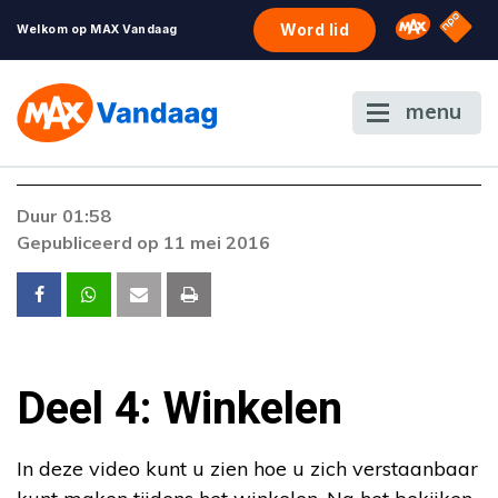
NPO S
Omroep 
Word lid
Welkom op MAX Vandaag
menu
Duur 01:58
Gepubliceerd op 11 mei 2016
Deel 4: Winkelen
In deze video kunt u zien hoe u zich verstaanbaar