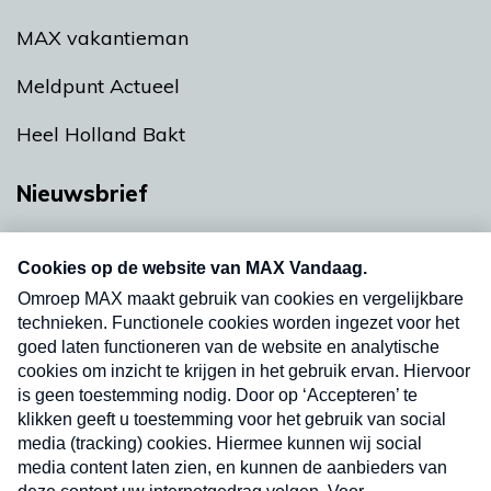
MAX vakantieman
Meldpunt Actueel
Heel Holland Bakt
Nieuwsbrief
Neem hier een gratis abonnement op onze
nieuwsbrief. Elke vrijdag- en dinsdagochtend in
uw mailbox.
Verzend