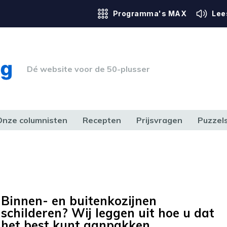
Programma's MAX
Lee
Dé website voor de 50-plusser
Onze columnisten
Recepten
Prijsvragen
Puzzel
ERK & RECHT
GEZONDHEID & SPORT
HUIS, TUIN & HOBBY
MEDIA & 
Binnen- en buitenkozijnen
schilderen? Wij leggen uit hoe u dat
het best kunt aanpakken