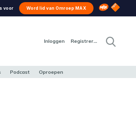
NPO Star
Omroep MAX
s voor
Word lid van Omroep MAX
Inloggen
Registreren
s
Podcast
Oproepen
CULTUUR
NATUUR & MILIEU
REIZEN & VERKEER