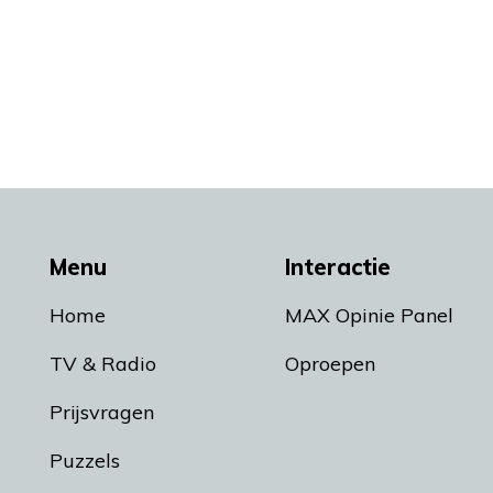
Menu
Interactie
Home
MAX Opinie Panel
TV & Radio
Oproepen
Prijsvragen
Puzzels