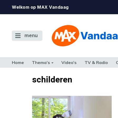
Welkom op MAX Vandaag
menu
Home
Thema’s
Video’s
TV & Radio
CONSUMENT
ETEN & DRINKEN
FAMILIE & RELATIE
GELD, W
schilderen
TERUG NAAR TOEN