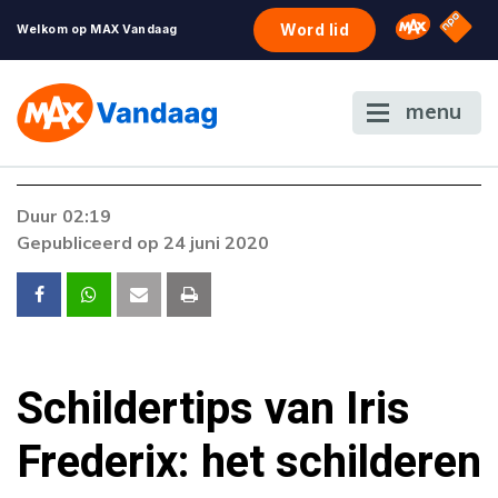
NPO S
Omroep 
Word lid
Welkom op MAX Vandaag
menu
Duur 02:19
Gepubliceerd op 24 juni 2020
Schildertips van Iris
Frederix: het schilderen