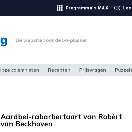
Programma's MAX
Lee
Dé website voor de 50-plusser
Onze columnisten
Recepten
Prijsvragen
Puzzel
ERK & RECHT
GEZONDHEID & SPORT
HUIS, TUIN & HOBBY
MEDIA & 
Aardbei-rabarbertaart van Robèrt
van Beckhoven