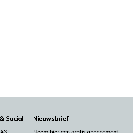
& Social
Nieuwsbrief
MAX
Neem hier een gratis abonnement