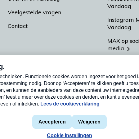
Vandaag
Veelgestelde vragen
Instagram 
Contact
Vandaag
MAX op soc
media
MAX vakan
Meldpunt A
Heel Hollan
aarden
Privacyverklaring
Cookieverklaring