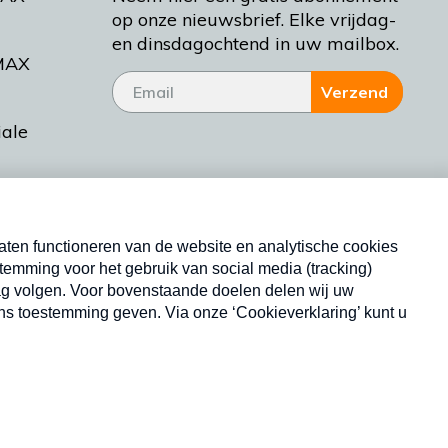
op onze nieuwsbrief. Elke vrijdag-
en dinsdagochtend in uw mailbox.
MAX
Verzend
iale
tieman
ctueel
Nieuwsbrief
d Bakt
Neem hier een gratis abonnement op onze
nieuwsbrief. Elke vrijdag- en dinsdagochtend in uw
mailbox.
Copyright © 2026 MAX Vandaag -
Omroep MAX
privacyverklaring