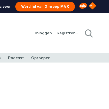
NPO Star
Omroep MAX
s voor
Word lid van Omroep MAX
Inloggen
Registreren
s
Podcast
Oproepen
CULTUUR
NATUUR & MILIEU
REIZEN & VERKEER