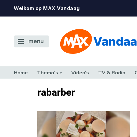
Welkom op MAX Vandaag
menu
Home
Thema’s
Video’s
TV & Radio
CONSUMENT
ETEN & DRINKEN
FAMILIE & RELATIE
GELD, W
rabarber
TERUG NAAR TOEN