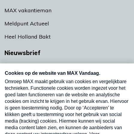
MAX vakantieman
Meldpunt Actueel
Heel Holland Bakt
Nieuwsbrief
Neem hier een gratis abonnement op onze
nieuwsbrief. Elke vrijdag- en dinsdagochtend in
uw mailbox.
Verzend