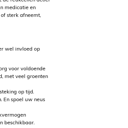
an medicatie en
of sterk afneemt,
er wel invloed op
Zorg voor voldoende
d, met veel groenten
teking op tijd.
n. En spoel uw neus
eukvermogen
en beschikbaar.