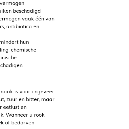
kvermogen
ruiken beschadigd
kvermogen vaak één van
, antibiotica en
rmindert hun
ling, chemische
onische
schadigen.
maak is voor ongeveer
t, zuur en bitter, maar
 eetlust en
jk. Wanneer u rook
lek of bedorven