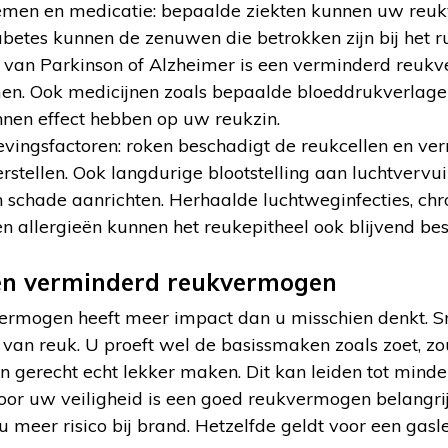
men en medicatie: bepaalde ziekten kunnen uw reu
iabetes kunnen de zenuwen die betrokken zijn bij het 
te van Parkinson of Alzheimer is een verminderd reu
n. Ook medicijnen zoals bepaalde bloeddrukverlagers
nen effect hebben op uw reukzin.
evingsfactoren: roken beschadigt de reukcellen en ve
stellen. Ook langdurige blootstelling aan luchtvervui
 schade aanrichten. Herhaalde luchtweginfecties, chr
 en allergieën kunnen het reukepitheel ook blijvend be
en verminderd reukvermogen
ermogen heeft meer impact dan u misschien denkt. S
 van reuk. U proeft wel de basissmaken zoals zoet, zou
n gerecht echt lekker maken. Dit kan leiden tot minder
voor uw veiligheid is een goed reukvermogen belangri
pt u meer risico bij brand. Hetzelfde geldt voor een gas