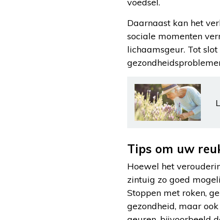
voedsel.
Daarnaast kan het verl
sociale momenten ver
lichaamsgeur. Tot slo
gezondheidsproblemen.
L
Tips om uw reu
Hoewel het verouderin
zintuig zo goed mogelij
Stoppen met roken, ge
gezondheid, maar ook
geuren, bijvoorbeeld do