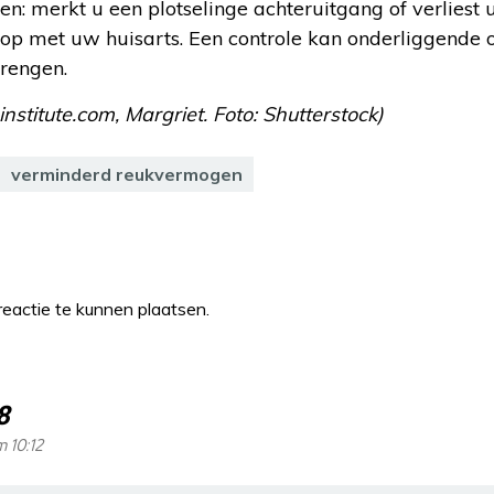
en: merkt u een plotselinge achteruitgang of verliest 
p met uw huisarts. Een controle kan onderliggende oo
brengen.
ninstitute.com, Margriet. Foto: Shutterstock)
verminderd reukvermogen
eactie te kunnen plaatsen.
8
m 10:12