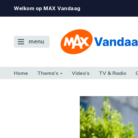
Welkom op MAX Vandaag
menu
Home
Thema’s
Video’s
TV & Radio
CONSUMENT
ETEN & DRINKEN
FAMILIE & RELATIE
GELD, W
TERUG NAAR TOEN