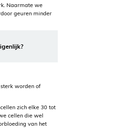
terk. Naarmate we
rdoor geuren minder
igenlijk?
sterk worden of
llen zich elke 30 tot
we cellen die wel
rbloeding van het