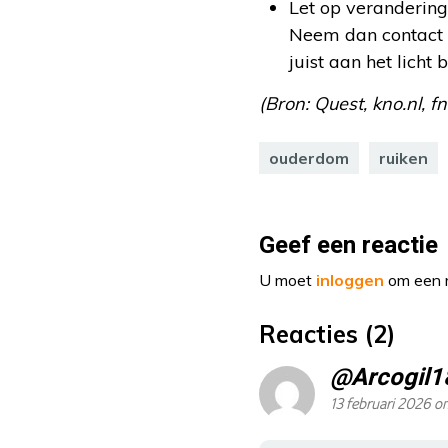
Let op verandering
Neem dan contact o
juist aan het licht 
(Bron: Quest, kno.nl, f
ouderdom
ruiken
Geef een reactie
U moet
inloggen
om een r
Reacties (2)
@Arcogil1
13 februari 2026 o