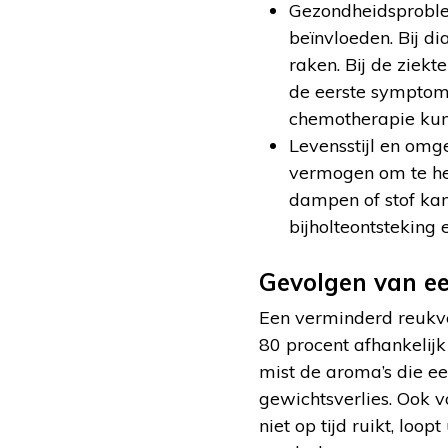
Gezondheidsproble
beïnvloeden. Bij d
raken. Bij de ziek
de eerste symptome
chemotherapie kun
Levensstijl en omg
vermogen om te her
dampen of stof kan
bijholteontsteking
Gevolgen van e
Een verminderd reukv
80 procent afhankelijk
mist de aroma’s die ee
gewichtsverlies. Ook 
niet op tijd ruikt, loo