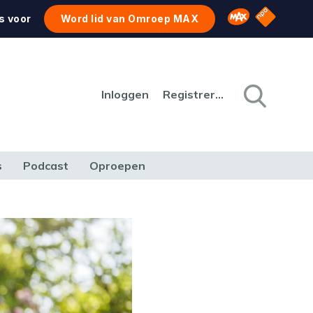
NPO Star
Omroep MAX
s voor
Word lid van Omroep MAX
Inloggen
Registreren
s
Podcast
Oproepen
CULTUUR
NATUUR & MILIEU
REIZEN & VERKEER