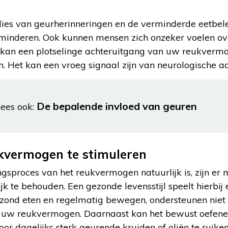
ies van geurherinneringen en de verminderde eetbelev
minderen. Ook kunnen mensen zich onzeker voelen ov
t kan een plotselinge achteruitgang van uw reukverm
 Het kan een vroeg signaal zijn van neurologische a
De bepalende invloed van geuren
ees ook:
kvermogen te stimuleren
gsproces van het reukvermogen natuurlijk is, zijn e
k te behouden. Een gezonde levensstijl speelt hierbij e
zond eten en regelmatig bewegen, ondersteunen nie
 uw reukvermogen. Daarnaast kan het bewust oefenen
or dagelijks sterk geurende kruiden of oliën te ruiken