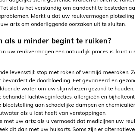
Tot slot is het verstandig om aandacht te besteden a
problemen. Merkt u dat uw reukvermogen plotseling 
 uw arts om onderliggende oorzaken uit te sluiten.
 als u minder begint te ruiken?
n uw reukvermogen een natuurlijk proces is, kunt u 
nde levensstijl: stop met roken of vermijd meeroken. 
 bevordert de doorbloeding. Eet gevarieerd en gezon
voldoende water om uw slijmvliezen gezond te houden.
ehandel luchtweginfecties, allergieën en bijholteonts
 blootstelling aan schadelijke dampen en chemicalië
twater als u last heeft van verstoppingen.
e met uw arts: als u vermoedt dat medicijnen uw r
eek dit dan met uw huisarts. Soms zijn er alternatiev