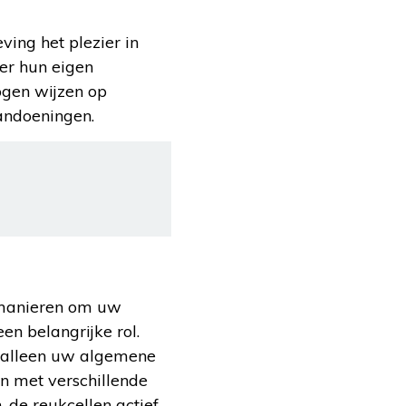
ing het plezier in
er hun eigen
ogen wijzen op
andoeningen.
r manieren om uw
en belangrijke rol.
t alleen uw algemene
 met verschillende
, de reukcellen actief