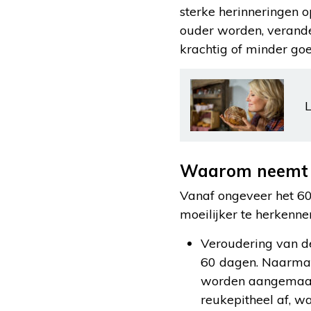
sterke herinneringen o
ouder worden, verande
krachtig of minder g
L
Waarom neemt 
Vanaf ongeveer het 60
moeilijker te herkennen
Veroudering van de
60 dagen. Naarmate
worden aangemaakt
reukepitheel af, w