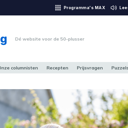
Programma's MAX
Lee
Dé website voor de 50-plusser
Onze columnisten
Recepten
Prijsvragen
Puzzel
ERK & RECHT
GEZONDHEID & SPORT
HUIS, TUIN & HOBBY
MEDIA & 