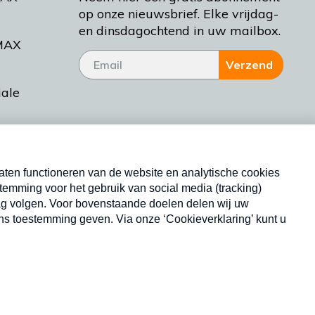
op onze nieuwsbrief. Elke vrijdag-
en dinsdagochtend in uw mailbox.
MAX
Verzend
iale
tieman
ctueel
Nieuwsbrief
d Bakt
Neem hier een gratis abonnement op onze
nieuwsbrief. Elke vrijdag- en dinsdagochtend in uw
mailbox.
Copyright © 2026 MAX Vandaag -
Omroep MAX
privacyverklaring