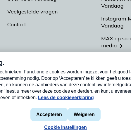
Vandaag
Veelgestelde vragen
Instagram 
Contact
Vandaag
MAX op soc
media
MAX vakan
Meldpunt A
Heel Hollan
aarden
Privacyverklaring
Cookieverklaring