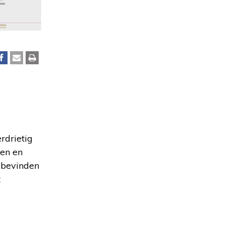
erdrietig
oen en
lbevinden
t