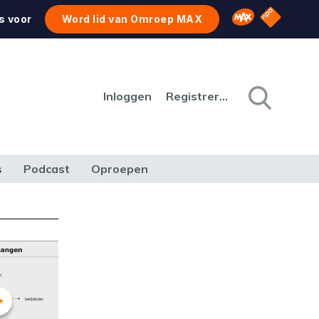
NPO Star
Omroep MAX
s voor
Word lid van Omroep MAX
Inloggen
Registreren
s
Podcast
Oproepen
CULTUUR
NATUUR & MILIEU
REIZEN & VERKEER