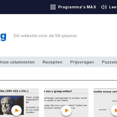
Programma's MAX
Lee
Dé website voor de 50-plusser
Onze columnisten
Recepten
Prijsvragen
Puzzel
ERK & RECHT
GEZONDHEID & SPORT
HUIS, TUIN & HOBBY
MEDIA & 