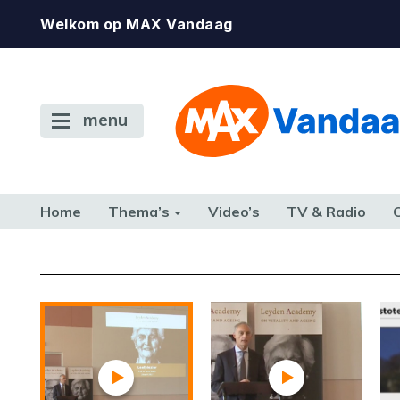
Welkom op MAX Vandaag
menu
Home
Thema’s
Video’s
TV & Radio
CONSUMENT
ETEN & DRINKEN
FAMILIE & RELATIE
GELD, W
TERUG NAAR TOEN