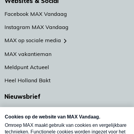
Websites & Social
Facebook MAX Vandaag
Instagram MAX Vandaag
MAX op sociale media
MAX vakantieman
Meldpunt Actueel
Heel Holland Bakt
Nieuwsbrief
Neem hier een gratis abonnement op onze
nieuwsbrief. Elke vrijdag- en dinsdagochtend in
uw mailbox.