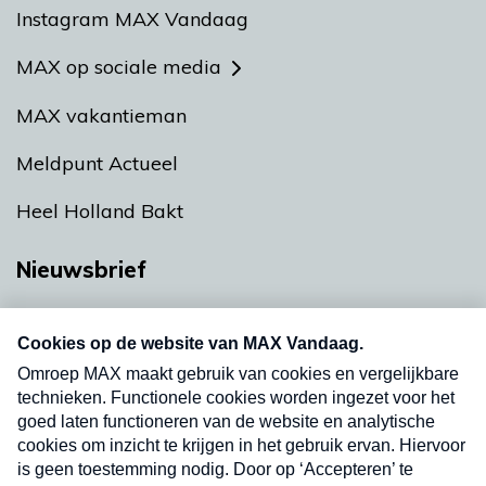
Instagram MAX Vandaag
MAX op sociale media
MAX vakantieman
Meldpunt Actueel
Heel Holland Bakt
Nieuwsbrief
Neem hier een gratis abonnement op onze
nieuwsbrief. Elke vrijdag- en dinsdagochtend in
uw mailbox.
Verzend