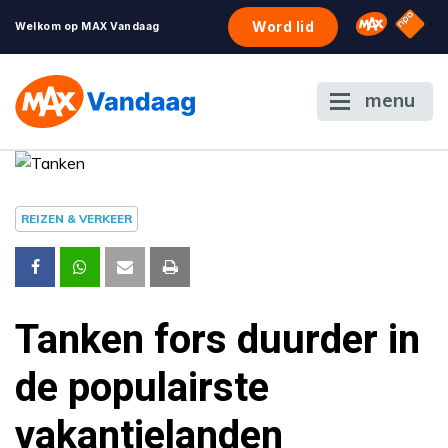
NPO S
Omroep 
Word lid
Welkom op MAX Vandaag
menu
REIZEN & VERKEER
Tanken fors duurder in
de populairste
vakantielanden