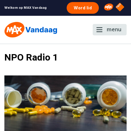
NPO S
Omroep 
Word lid
Welkom op MAX Vandaag
menu
NPO Radio 1