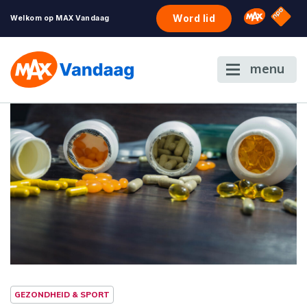
NPO S
Omroep 
Word lid
Welkom op MAX Vandaag
menu
GEZONDHEID & SPORT