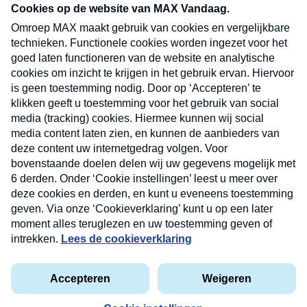
nieuwsbrief. Elke vrijdag- en dinsdagochtend in
uw mailbox.
Verzend
Nieuwsbrief
Neem hier een gratis abonnement op onze
nieuwsbrief. Elke vrijdag- en dinsdagochtend in uw
mailbox.
Contact
Algemene voorwaarden
Privacyverklaring
Cookieverklaring
Kwetsbaarheid melden
privacyverklaring
Copyright © 2026 MAX Vandaag -
Omroep MAX