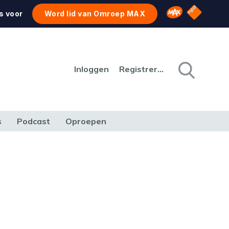
NPO Star
Omroep MAX
s voor
Word lid van Omroep MAX
Inloggen
Registreren
s
Podcast
Oproepen
CULTUUR
NATUUR & MILIEU
REIZEN & VERKEER