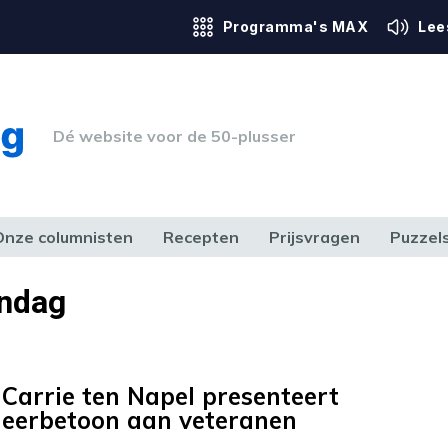
Programma's MAX
Lee
Dé website voor de 50-plusser
Onze columnisten
Recepten
Prijsvragen
Puzzel
ERK & RECHT
GEZONDHEID & SPORT
HUIS, TUIN & HOBBY
MEDIA & 
endag
Carrie ten Napel presenteert
eerbetoon aan veteranen