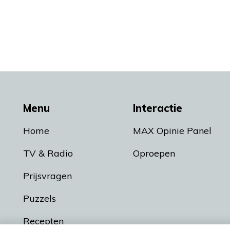
Menu
Interactie
Home
MAX Opinie Panel
TV & Radio
Oproepen
Prijsvragen
Puzzels
Recepten