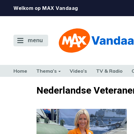
Welkom op MAX Vandaag
menu
Home
Thema’s
Video’s
TV & Radio
CONSUMENT
ETEN & DRINKEN
FAMILIE & RELATIE
GELD, W
Nederlandse Veteran
TERUG NAAR TOEN