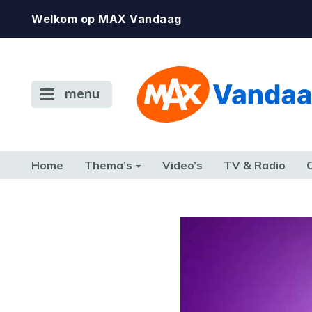
Welkom op MAX Vandaag
menu
Home
Thema’s
Video’s
TV & Radio
CONSUMENT
ETEN & DRINKEN
FAMILIE & RELATIE
GELD, W
TERUG NAAR TOEN