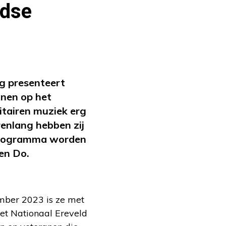
ndse
g presenteert
anen op het
litairen muziek erg
renlang hebben zij
e-programma worden
en Do.
ember 2023 is ze met
het Nationaal Ereveld