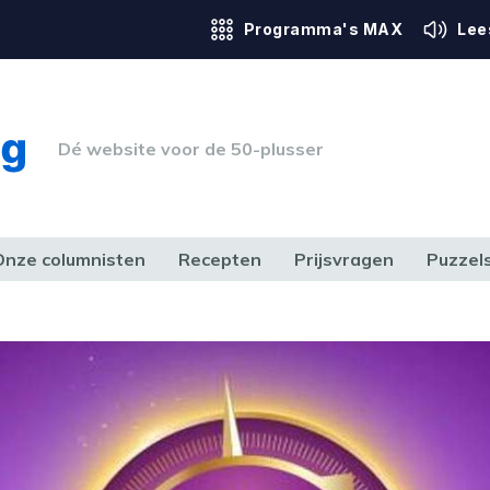
Programma's MAX
Lee
Dé website voor de 50-plusser
Onze columnisten
Recepten
Prijsvragen
Puzzel
ERK & RECHT
GEZONDHEID & SPORT
HUIS, TUIN & HOBBY
MEDIA & 