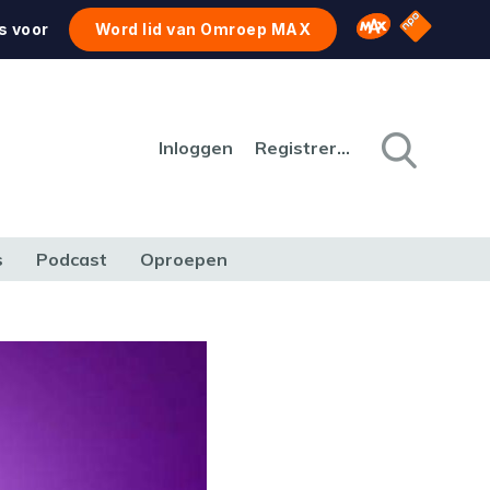
NPO Star
Omroep MAX
s voor
Word lid van Omroep MAX
Inloggen
Registreren
s
Podcast
Oproepen
CULTUUR
NATUUR & MILIEU
REIZEN & VERKEER