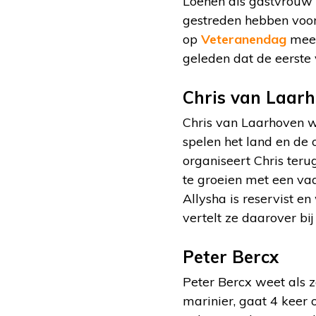
Loenen als gastvrouw b
gestreden hebben voor 
op
Veteranendag
mee 
geleden dat de eerste
Chris van Laar
Chris van Laarhoven w
spelen het land en de 
organiseert Chris ter
te groeien met een vad
Allysha is reservist e
vertelt ze daarover bij
Peter Bercx
Peter Bercx weet als z
marinier, gaat 4 keer 