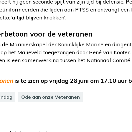
eeft hij geen seconde spijt van zijn tijd bij defensie. Pe
eüniformeerden die lijden aan PTSS en ontvangt een li
otto: ‘altijd blijven knokken’.
rbetoon voor de veteranen
 de Marinierskapel der Koninklijke Marine en dirigen
r op het Malieveld toegezongen door René van Kooten,
en is een samenwerking tussen het Nationaal Comité
ranen
is te zien op vrijdag 28 juni om 17.10 uur
endag
Ode aan onze Veteranen