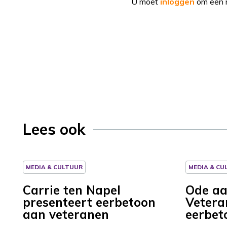
U moet
inloggen
om een r
Lees ook
MEDIA & CULTUUR
MEDIA & CU
Carrie ten Napel
Ode aa
presenteert eerbetoon
Vetera
aan veteranen
eerbet