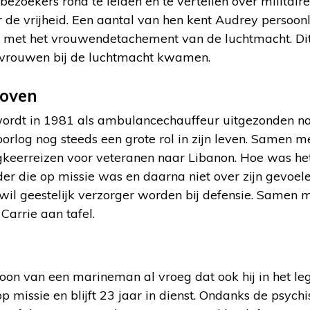
ezoekers rond te leiden en te vertellen over militair
de vrijheid. Een aantal van hen kent Audrey persoonl
met het vrouwendetachement van de luchtmacht. Dit j
 vrouwen bij de luchtmacht kwamen.
hoven
ordt in 1981 als ambulancechauffeur uitgezonden na
oorlog nog steeds een grote rol in zijn leven. Samen m
ugkeerreizen voor veteranen naar Libanon. Hoe was he
er die op missie was en daarna niet over zijn gevoel
n wil geestelijk verzorger worden bij defensie. Samen 
 Carrie aan tafel.
oon van een marineman al vroeg dat ook hij in het leg
op missie en blijft 23 jaar in dienst. Ondanks de psych