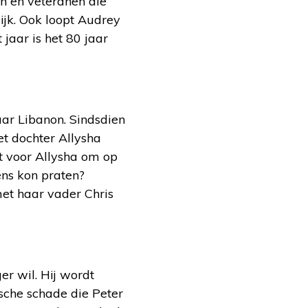
en en veteranen die
ijk. Ook loopt Audrey
aar is het 80 jaar
ar Libanon. Sindsdien
et dochter Allysha
t voor Allysha om op
ens kon praten?
met haar vader Chris
er wil. Hij wordt
ische schade die Peter