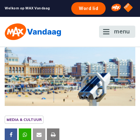
NPO S
Omroep 
Word lid
Welkom op MAX Vandaag
menu
MEDIA & CULTUUR