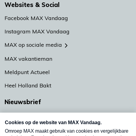
Websites & Social
Facebook MAX Vandaag
Instagram MAX Vandaag
MAX op sociale media
MAX vakantieman
Meldpunt Actueel
Heel Holland Bakt
Nieuwsbrief
Neem hier een gratis abonnement op onze
nieuwsbrief. Elke vrijdag- en dinsdagochtend in
uw mailbox.