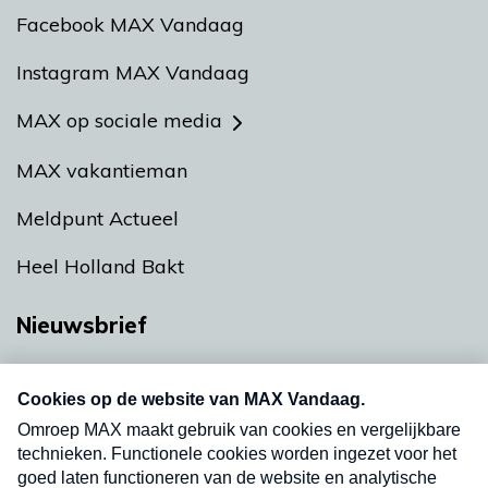
Facebook MAX Vandaag
Instagram MAX Vandaag
MAX op sociale media
MAX vakantieman
Meldpunt Actueel
Heel Holland Bakt
Nieuwsbrief
Neem hier een gratis abonnement op onze
nieuwsbrief. Elke vrijdag- en dinsdagochtend in
uw mailbox.
Verzend