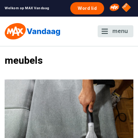
NPO S
Omroep 
Word lid
Welkom op MAX Vandaag
menu
meubels