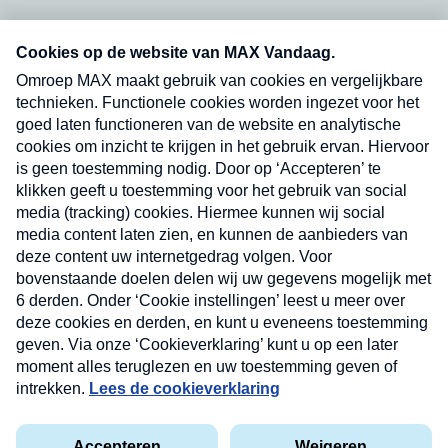
Neem hier een gratis abonnement op onze
nieuwsbrief. Elke vrijdag- en dinsdagochtend in
uw mailbox.
Verzend
Nieuwsbrief
Neem hier een gratis abonnement op onze
nieuwsbrief. Elke vrijdag- en dinsdagochtend in uw
mailbox.
Contact
Algemene voorwaarden
Privacyverklaring
Cookieverklaring