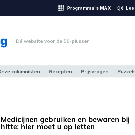
Programma's MAX
Lee
Dé website voor de 50-plusser
Onze columnisten
Recepten
Prijsvragen
Puzzel
ERK & RECHT
GEZONDHEID & SPORT
HUIS, TUIN & HOBBY
MEDIA & 
Medicijnen gebruiken en bewaren bij
hitte: hier moet u op letten