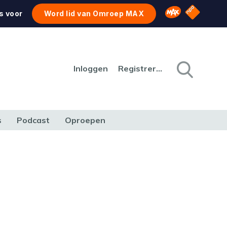
NPO Star
Omroep MAX
s voor
Word lid van Omroep MAX
Inloggen
Registreren
s
Podcast
Oproepen
CULTUUR
NATUUR & MILIEU
REIZEN & VERKEER