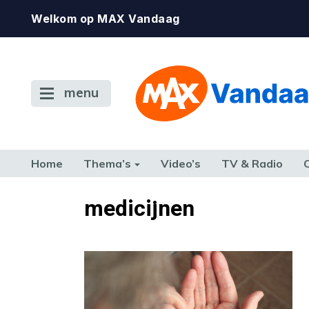
Welkom op MAX Vandaag
menu
Home
Thema’s
Video’s
TV & Radio
CONSUMENT
ETEN & DRINKEN
FAMILIE & RELATIE
GELD, W
medicijnen
TERUG NAAR TOEN