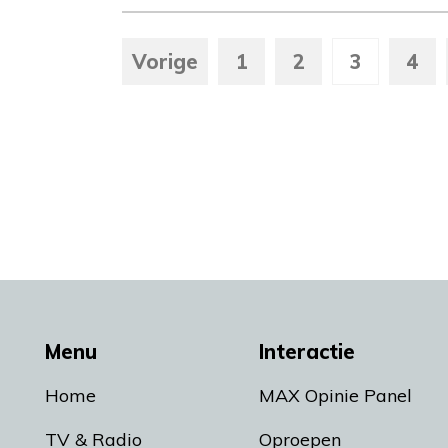
Vorige
1
2
3
4
Menu
Interactie
Home
MAX Opinie Panel
TV & Radio
Oproepen