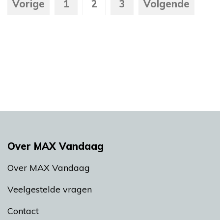
Vorige
1
2
3
Volgende
Over MAX Vandaag
Over MAX Vandaag
Veelgestelde vragen
Contact