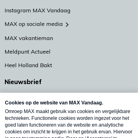
Instagram MAX Vandaag
MAX op sociale media
MAX vakantieman
Meldpunt Actueel
Heel Holland Bakt
Nieuwsbrief
Neem hier een gratis abonnement op onze
nieuwsbrief. Elke vrijdag- en dinsdagochtend in
uw mailbox.
Verzend