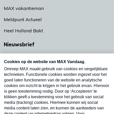
MAX vakantieman
Meldpunt Actueel
Heel Holland Bakt
Nieuwsbrief
Neem hier een gratis abonnement op onze
nieuwsbrief. Elke vrijdag- en dinsdagochtend in
uw mailbox.
Verzend