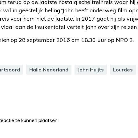
m terug op de laatste nostalgische treinreis waar hij
r wil in geestelijk heling.”John heeft onderweg film
eis voor hem niet de laatste. In 2017 gaat hij als vrij
n vlaai aan de keukentafel vertelt John over zijn reize
 zien op 28 september 2016 om 18.30 uur op NPO 2.
rtsoord
Hallo Nederland
John Huijts
Lourdes
eactie te kunnen plaatsen.