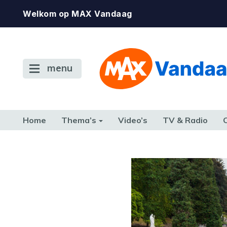
Welkom op MAX Vandaag
menu
Home
Thema’s
Video’s
TV & Radio
CONSUMENT
ETEN & DRINKEN
FAMILIE & RELATIE
GELD, W
TERUG NAAR TOEN