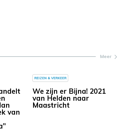
Meer
REIZEN & VERKEER
andelt
We zijn er Bijna! 2021
en
van Helden naar
dan
Maastricht
ek van
a”